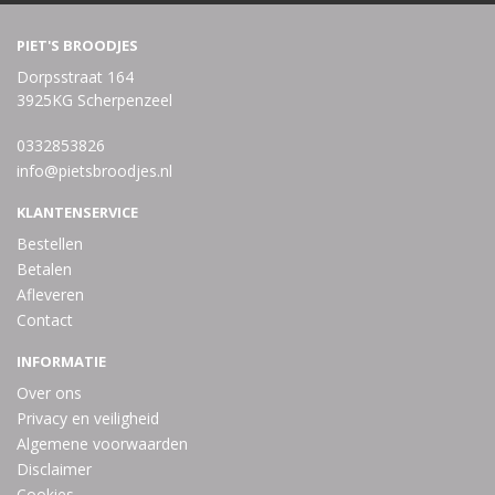
PIET'S BROODJES
Dorpsstraat 164
3925KG Scherpenzeel
0332853826
info@pietsbroodjes.nl
KLANTENSERVICE
Bestellen
Betalen
Afleveren
Contact
INFORMATIE
Over ons
Privacy en veiligheid
Algemene voorwaarden
Disclaimer
Cookies