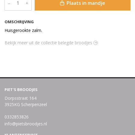
Plaats in mandje
–
+
OMSCHRIJVING
Huisgerookte zalm.
Bekijk meer uit de collectie belegde broodjes
PIET'S BROODJES
Dorpsstraat 164
3925KG Scherpenzeel
0332853826
info@pietsbroodjes.nl