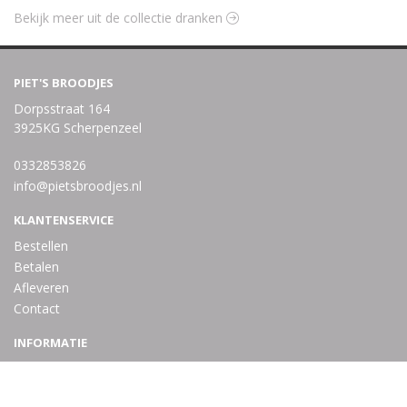
Bekijk meer uit de collectie dranken
PIET'S BROODJES
Dorpsstraat 164
3925KG Scherpenzeel
0332853826
info@pietsbroodjes.nl
KLANTENSERVICE
Bestellen
Betalen
Afleveren
Contact
INFORMATIE
Over ons
Privacy en veiligheid